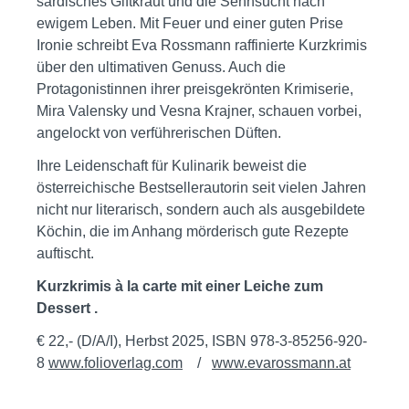
sardisches Giftkraut und die Sehnsucht nach
ewigem Leben. Mit Feuer und einer guten Prise
Ironie schreibt Eva Rossmann raffinierte Kurzkrimis
über den ultimativen Genuss. Auch die
Protagonistinnen ihrer preisgekrönten Krimiserie,
Mira Valensky und Vesna Krajner, schauen vorbei,
angelockt von verführerischen Düften.
Ihre Leidenschaft für Kulinarik beweist die
österreichische Bestsellerautorin seit vielen Jahren
nicht nur literarisch, sondern auch als ausgebildete
Köchin, die im Anhang mörderisch gute Rezepte
auftischt.
Kurzkrimis à la carte mit einer Leiche zum
Dessert .
€ 22,- (D/A/I), Herbst 2025, ISBN 978-3-85256-920-
8
www.folioverlag.com
/
www.evarossmann.at